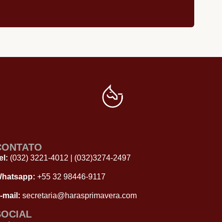
CONTATO
el:
(032) 3221-4012
|
(032)3274-2497
hatsapp:
+55 32 98446‑9117
-mail:
secretaria@harasprimavera.com
SOCIAL