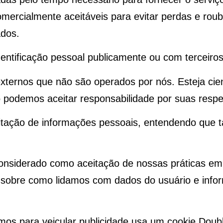
mercialmente aceitáveis para evitar perdas e rou
ados.
ntificação pessoal publicamente ou com terceiros,
 externos que não são operados por nós. Esteja ci
 podemos aceitar responsabilidade por suas respec
icitação de informações pessoais, entendendo que 
onsiderado como aceitação de nossas práticas em
a sobre como lidamos com dados do usuário e info
s para veicular publicidade usa um cookie Double