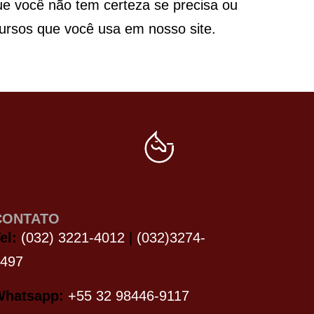
e você não tem certeza se precisa ou
cursos que você usa em nosso site.
CONTATO
el:
(032) 3221-4012
|
(032)3274-
2497
Whatsapp:
+55 32 98446‑9117