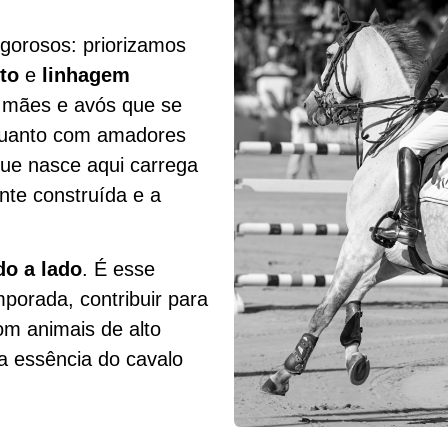
rigorosos: priorizamos
to
e
linhagem
, mães e avós que se
 quanto com amadores
que nasce aqui carrega
te construída e a
do a lado
. É esse
mporada, contribuir para
om animais de alto
 a essência do cavalo