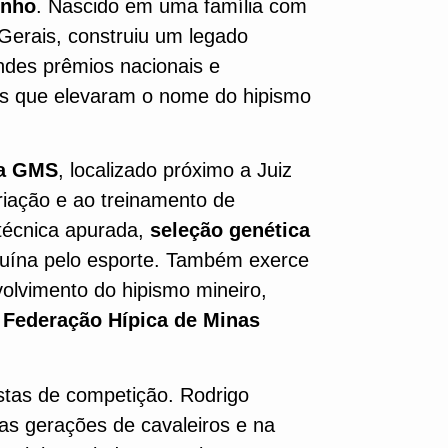
enho
. Nascido em uma família com
Gerais, construiu um legado
ndes prêmios nacionais e
is que elevaram o nome do hipismo
ra GMS
, localizado próximo a Juiz
riação e ao treinamento de
 técnica apurada,
seleção genética
uína pelo esporte. Também exerce
volvimento do hipismo mineiro,
a
Federação Hípica de Minas
istas de competição. Rodrigo
as gerações de cavaleiros e na