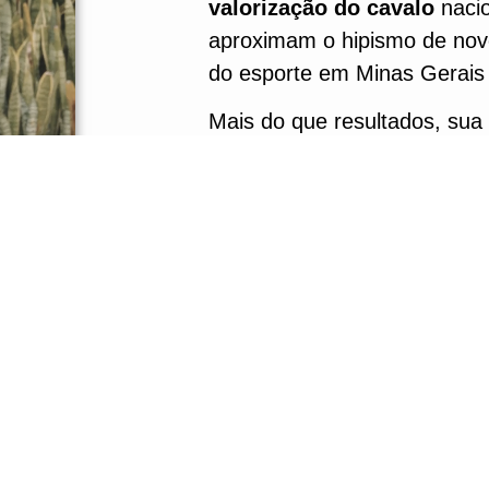
valorização do cavalo
nacio
aproximam o hipismo de novo
do esporte em Minas Gerais 
Mais do que resultados, sua t
excelência
e um compromis
hipismo no paí
s.
avera GMS
MENU