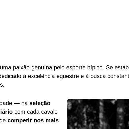
Sobre
uma paixão genuína pelo esporte hípico. Se estab
edicado à excelência equestre e à busca constante
s.
lidade — na
seleção
iário
com cada cavalo
 de
competir nos mais