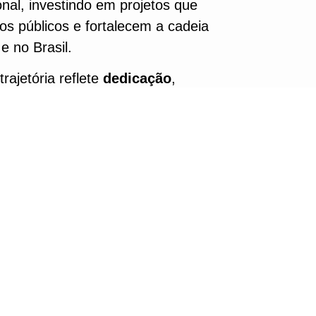
nal, investindo em projetos que
s públicos e fortalecem a cadeia
e no Brasil.
rajetória reflete
dedicação
,
so profundo com o
futuro do
CONTATO