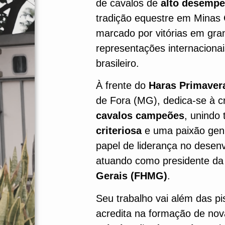
de cavalos de
alto desemp
tradição equestre em Minas 
marcado por vitórias em gra
representações internaciona
brasileiro.
À frente do
Haras Primave
de Fora (MG), dedica-se à c
cavalos campeões
, unindo
criteriosa
e uma paixão gen
papel de liderança no desen
atuando como presidente d
Gerais (FHMG)
.
Seu trabalho vai além das p
acredita na formação de nov