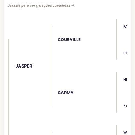
Arraste para ver gerações completas →
FAIR 
COURVILLE
PLOU
JASPER
NIZA
GARMA
ZARM
WIDUK