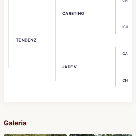
CALETT
CARETINO
ISIDOR
TENDENZ
CAPITO
JADE V
CHARL
Galeria