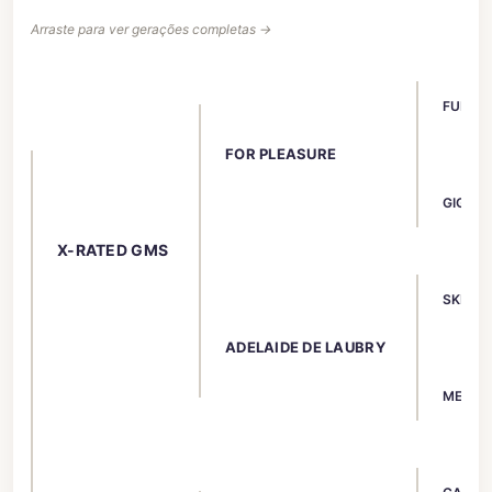
Arraste para ver gerações completas →
FURIOSO
FOR PLEASURE
GIGAN
X-RATED GMS
SKIPPY 
ADELAIDE DE LAUBRY
MELODI