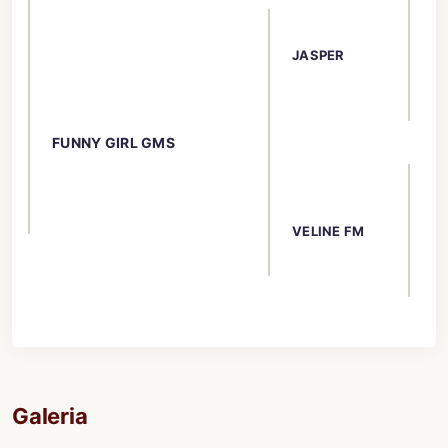
CO
JASPER
G
FUNNY GIRL GMS
UB
VELINE FM
SE
Galeria