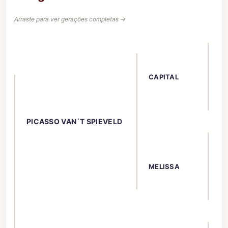
Arraste para ver gerações completas →
CA
CAPITAL
R
PICASSO VAN´T SPIEVELD
LY
MELISSA
U