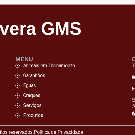
avera GMS
MENU
Animais em Treinamento
T
Garanhões
W
Éguas
E
Craques
Serviços
Produtos
tos reservados.
Política de Privacidade