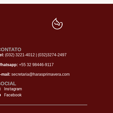
CONTATO
el:
(032) 3221-4012
|
(032)3274-2497
hatsapp:
+55 32 98446‑9117
-mail:
secretaria@harasprimavera.com
SOCIAL
Instagram
Facebook