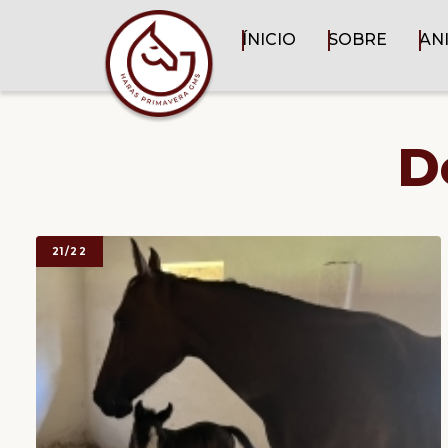
ÍNICIO
SOBRE
AN
D
21/22