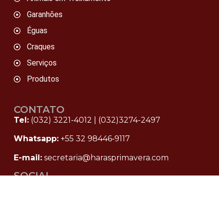
Garanhões
Éguas
Craques
Serviços
Produtos
CONTATO
Tel:
(032) 3221-4012
|
(032)3274-2497
Whatsapp:
+55 32 98446‑9117
E-mail:
secretaria@harasprimavera.com
SOCIAL
Instagram
Facebook