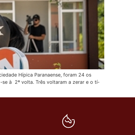
iedade Hí­pica Paranaense, foram 24 os
se à 2ª volta. Três voltaram a zerar e o tí­