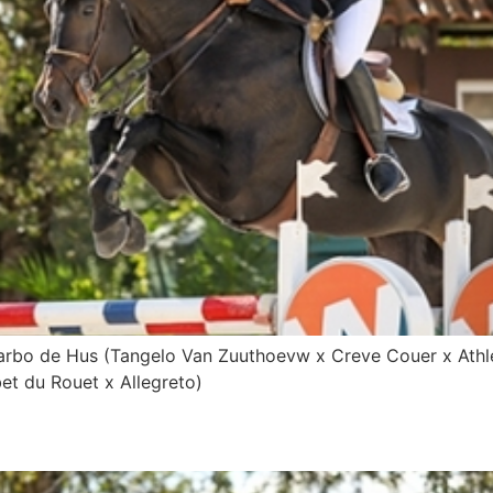
arbo de Hus (Tangelo Van Zuuthoevw x Creve Couer x Athl
bet du Rouet x Allegreto)