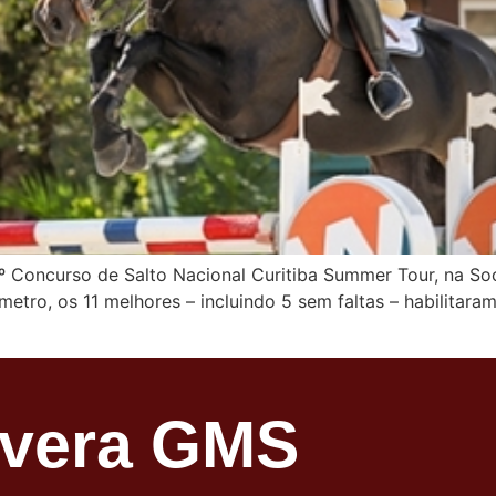
 Concurso de Salto Nacional Curitiba Summer Tour, na Soc
etro, os 11 melhores – incluindo 5 sem faltas – habilitaram-
avera GMS